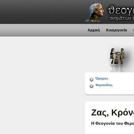
Αρχική
Κοσμογονία
Όμηρος
Φερεκύδης
Ζας, Κρόν
Η Θεογονία του Φερ