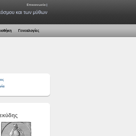
Επικοινωνία
|
 κόσμου και των μύθων
λιοθήκη
Γενεαλογίες
ος
νία
εκύδης