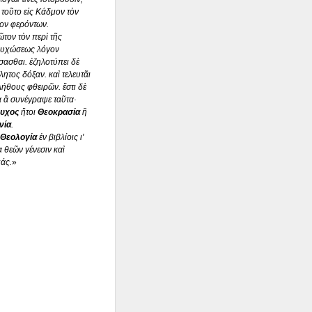
 τοῦτο εἰς Κάδμον τὸν
ον φερόντων.
ῶτον τὸν περὶ τῆς
ψυχώσεως λόγον
σασθαι. ἐζηλοτύπει δὲ
λητος δόξαν. καὶ τελευτᾶι
ήθους φθειρῶν. ἔστι δὲ
 ἃ συνέγραψε ταῦτα·
μυχος
ἤτοι
Θεοκρασία
ἢ
νία
.
Θεολογία
ἐν βιβλίοις ι'
 θεῶν γένεσιν καὶ
άς.
»