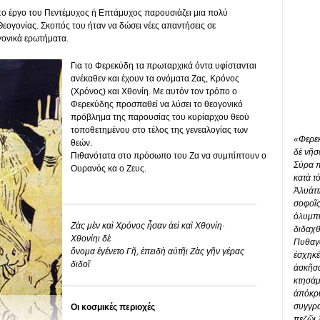
το έργο του Πεντέμυχος ή Επτάμυχος παρουσιάζει μια πολύ
ογονίας. Σκοπός του ήταν να δώσει νέες απαντήσεις σε
ονικά ερωτήματα.
Για το Φερεκύδη τα πρωταρχικά όντα υφίστανται
ανέκαθεν και έχουν τα ονόματα Ζας, Κρόνος
(Χρόνος) και Χθονίη. Με αυτόν τον τρόπο ο
Φερεκύδης προσπαθεί να λύσει το θεογονικό
πρόβλημα της παρουσίας του κυρίαρχου θεού
τοποθετημένου στο τέλος της γενεαλογίας των
«Φερεκ
θεών.
δὲ νῆσ
Πιθανότατα στο πρόσωπο του Ζα να συμπίπτουν ο
Σύρα π
Ουρανός κα ο Ζευς.
κατὰ τ
Ἀλυάττ
σοφοῖς 
ὀλυμπι
Ζὰς μὲν καὶ Χρόνος ἦσαν ἀεὶ καὶ Χθονίη·
διδαχθ
Χθονίηι δὲ
Πυθαγό
ὄνομα ἐγένετο Γῆ, ἐπειδὴ αὐτῆι Ζὰς γῆν γέρας
ἐσχηκέ
διδοῖ
ἀσκῆσ
κτησάμ
ἀπόκρυ
συγγρα
Οι κοσμικές περιοχές
πεζῶι 