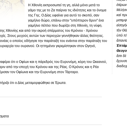
ἑτέρων
Η Χθονίη εκπροσωπεί τη γη, αλλά μόνο μετά το
Μιλήσι
γάμο της με το Ζα παίρνει τις ιδιότητες και το όνομα
καὶ πρ
της Γης. Ο Δίας υφαίνει για αυτό το σκοπό, σαν
μετεμ
γαμήλιο δώρο, επάνω στην "υπόπτερον δρυν" ένα
εἰσηγή
γαμήλιο πέπλο που δωρίζει στη Χθονίη, τη νύφη.
τὴν Θά
 της Χθονίης και από την εκροή σπέρματος του Κρόνου - Χρόνου
ὑπὸ πλ
οχές. Στους μυχούς αυτών των περιοχών γεννήθηκαν άλλες θεότητες.
ἅπαντα
ιονέας ο οποίος οδήγησε την παράταξή του ενάντια στην παράταξη του
Ἑπτά
κυριαρχία του ουρανού. Οι ηττημένοι γκρεμίστηκαν στον Ωγηνό,
Θεογο
ἔστι δὲ
ἔχουσα
αφέρει ότι ο Οφίων και η πάρεδρός του Ευρυνόμη, κόρη του Ωκεανού,
διαδοχ
πριν από την εποχή του Κρόνου και της Ρέας. Ο Κρόνος και η Ρέα
ρέμισαν τον Οφίωνα και την Ευρυνόμη στον Τάρταρο.
ήριξε ότι ο Δίας μεταμορφώθηκε σε Έρωτα.
σματα