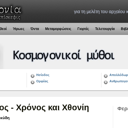
για τη μελέτη του αρχαίου
Θεοί
Ήρωες
Όντα
Μεταμορφώσεις
Γιορτές
Τελετουργία
Βιβ
Ησίοδος
Απολλόδωρ
Ορφέας
Ανθρωπογο
ος - Χρόνος και Χθονίη
Φερ
εκύδη