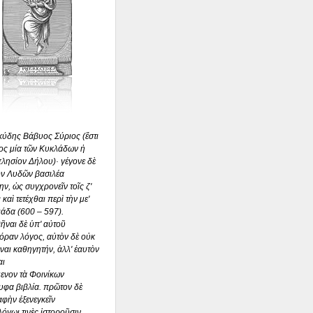
ύδης Βάβυος Σύριος (ἔστι
ος μία τῶν Κυκλάδων ἡ
λησίον Δήλου)· γέγονε δὲ
ὸν Λυδῶν βασιλέα
ην, ὡς συγχρονεῖν τοῖς ζ'
καὶ τετέχθαι περὶ τὴν με'
άδα (600 – 597).
ῆναι δὲ ὑπ' αὐτοῦ
ραν λόγος, αὐτὸν δὲ οὐκ
ναι καθηγητήν, ἀλλ' ἑαυτὸν
αι
ενον τὰ Φοινίκων
φα βιβλία. πρῶτον δὲ
φὴν ἐξενεγκεῖν
λόγωι τινὲς ἱστοροῦσιν,