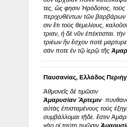
τες, ὥς φησιν Ἡρόδοτος, τοὺ
περιχυθέντων τῶν βαρβάρων τῷ
σιν ἔτι τοὺς θεμελίους, καλοῦ
τριαν, ἡ δὲ νῦν ἐπέκτισται. τὴ
τριέων ἣν ἔσχον ποτὲ μαρτυρεῖ
σάν ποτε ἐν τῷ ἱερῷ τῆς
Ἀμαρ
Παυσανίας, Ελλάδος Περιήγησ
Ἀθμονεῖς δὲ τιμῶσιν
Ἀμαρυσίαν Ἄρτεμιν
· πυνθαν
αὐτὰς ἐπισταμένους τοὺς ἐξηγ
συμβάλλομαι τῇδε. ἔστιν Ἀμάρ
γὰρ οἱ ταύτῃ τιμῶσιν
Ἀμαρυσί