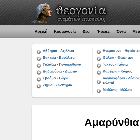
Αρχική
Κοσμογονία
Θεοί
Ήρωες
Όντα
Μετ
Αβδήρια - Αχίλλεια
Ηγεμόσυνα - Ηφαίστει
Βακχεία - Βρυάλιχα
Θάλεια - Θώρητρα
Γαλάξια - Γυναικοθοίνα
Ίακχος - Ιτώνια
Δαδαφόρια - Δώρεια
Καβείρια - Κώμος
Εβδόμα - Εώρα
Λαγυνοφόρια - Λύσιοι
τελεταί
Ζημία - Ζωστήρια
Μαζώνες - Μώλεια
Αμαρύνθια 