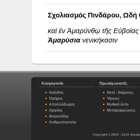
Σχολιασμός Πινδάρου, Ωδή Ο
καὶ ἐν Ἀμαρύνθῳ τῆς Εὐβοίας
Ἀμαρύσια
νενικήκασιν
Κοσμογονία
Πρωταγωνιστές
Ησίοδος
Θεοί - δαίμονες
Όμηρος
Ήρωες
Απολλόδωρος
Μυθικά όντα
Ορφέας
Μεταμορφώσεις
Φερεκύδης
Ανθρωπογονία
Copyright © 2005 - 2010 Αλκι