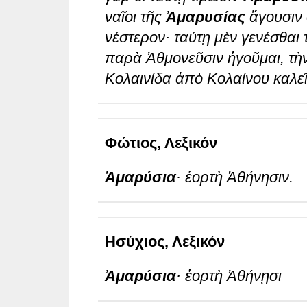
ναῖοι τῆς
Ἀμαρυσίας
ἄγουσιν 
νέστερον· ταύτῃ μὲν γενέσθαι 
παρὰ Ἀθμονεῦσιν ἡγοῦμαι, τὴν
Κολαινίδα ἀπὸ Κολαίνου καλεῖ
Φώτιος, Λεξικόν
Ἀμαρύσια
· ἑορτὴ Ἀθήνησιν.
Ησύχιος, Λεξικόν
Ἀμαρύσια
· ἑορτὴ Ἀθήνῃσι