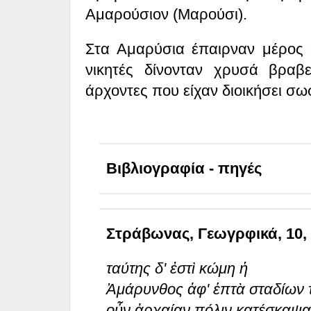
Aμαρούσιον (Μαρούσι).
Στα Αμαρύσια έπαιρναν μέρος 
νικητές δίνονταν χρυσά βραβ
άρχοντες που είχαν διοικήσει σω
Βιβλιογραφία - πηγές
Στράβωνας, Γεωγρφικά, 10, 1
ταύτης δ' ἐστὶ κώμη ἡ
Ἀμάρυνθος ἀφ' ἑπτὰ σταδίων τ
οὖν ἀρχαίαν πόλιν κατέσκαψα