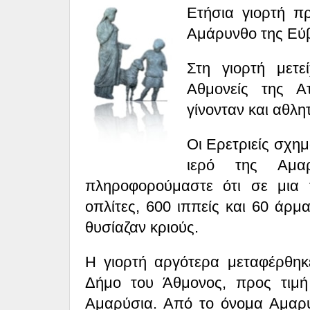
Ετήσια γιορτή π
Αμάρυνθο της Eύβ
Στη γιορτή μετεί
Aθμονείς της Aτ
γίνονταν και αθλη
Οι Ερετριείς σχη
ιερό της Αμαρ
πληροφορούμαστε ότι σε μια 
οπλίτες, 600 ιππείς και 60 άρμα
θυσίαζαν κριούς.
H γιορτή αργότερα μεταφέρθηκε
Δήμο του Άθμονος, προς τιμή
Aμαρύσια. Από το όνομα Αμαρύ